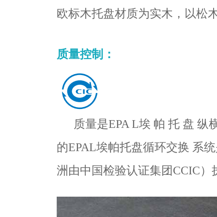
欧标木托盘材质为实木，以松木
质量控制：
质量是EPA L埃 帕 托 
的EPAL埃帕托盘循环交换 
洲由中国检验认证集团CCIC