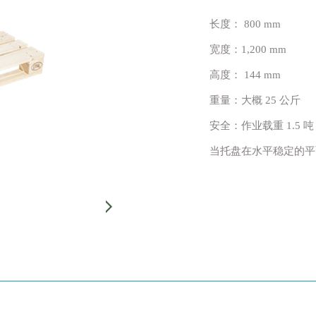
长度： 800 mm
宽度：1,200 mm
高度： 144 mm
重量：大概 25 公斤
安全：作业载重 1.5 吨
当托盘在水平稳定的平面