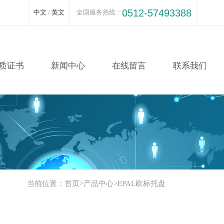
0512-57493388
中文
/
英文
全国服务热线：
质证书
新闻中心
在线留言
联系我们
当前位置：
首页
>
产品中心
>
EPAL欧标托盘